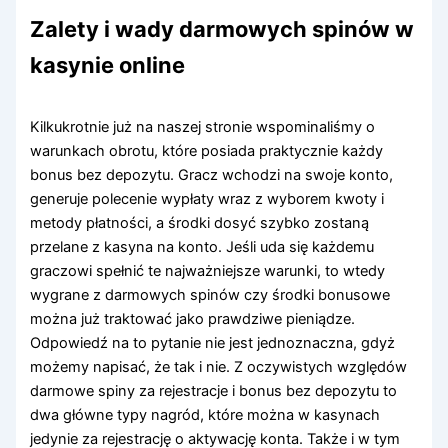
Zalety i wady darmowych spinów w
kasynie online
Kilkukrotnie już na naszej stronie wspominaliśmy o
warunkach obrotu, które posiada praktycznie każdy
bonus bez depozytu. Gracz wchodzi na swoje konto,
generuje polecenie wypłaty wraz z wyborem kwoty i
metody płatności, a środki dosyć szybko zostaną
przelane z kasyna na konto. Jeśli uda się każdemu
graczowi spełnić te najważniejsze warunki, to wtedy
wygrane z darmowych spinów czy środki bonusowe
można już traktować jako prawdziwe pieniądze.
Odpowiedź na to pytanie nie jest jednoznaczna, gdyż
możemy napisać, że tak i nie. Z oczywistych względów
darmowe spiny za rejestracje i bonus bez depozytu to
dwa główne typy nagród, które można w kasynach
jedynie za rejestrację o aktywację konta. Także i w tym