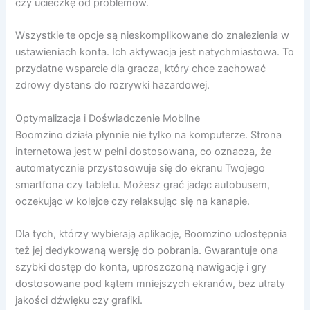
czy ucieczkę od problemów.
Wszystkie te opcje są nieskomplikowane do znalezienia w
ustawieniach konta. Ich aktywacja jest natychmiastowa. To
przydatne wsparcie dla gracza, który chce zachować
zdrowy dystans do rozrywki hazardowej.
Optymalizacja i Doświadczenie Mobilne
Boomzino działa płynnie nie tylko na komputerze. Strona
internetowa jest w pełni dostosowana, co oznacza, że
automatycznie przystosowuje się do ekranu Twojego
smartfona czy tabletu. Możesz grać jadąc autobusem,
oczekując w kolejce czy relaksując się na kanapie.
Dla tych, którzy wybierają aplikację, Boomzino udostępnia
też jej dedykowaną wersję do pobrania. Gwarantuje ona
szybki dostęp do konta, uproszczoną nawigację i gry
dostosowane pod kątem mniejszych ekranów, bez utraty
jakości dźwięku czy grafiki.