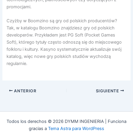
promocjami.
Czyżby w Boomzino są gry od polskich producentów?
Tak, w katalogu Boomzino znajdziesz gry od polskich
developerów. Przykładem jest PG Soft (Pocket Games
Soft), którego tytuły często odnoszą się do miejscowego
folkloru i kultury. Kasyno systematycznie aktualizuje swój
katalog, więc nowe gry polskich studiów wychodzą
regularnie.
ANTERIOR
SIGUIENTE
Todos los derechos © 2026 DYMM INGENIERIA | Funciona
gracias a
Tema Astra para WordPress