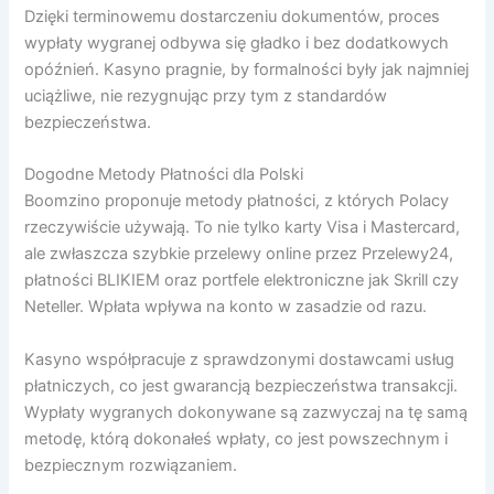
Dzięki terminowemu dostarczeniu dokumentów, proces
wypłaty wygranej odbywa się gładko i bez dodatkowych
opóźnień. Kasyno pragnie, by formalności były jak najmniej
uciążliwe, nie rezygnując przy tym z standardów
bezpieczeństwa.
Dogodne Metody Płatności dla Polski
Boomzino proponuje metody płatności, z których Polacy
rzeczywiście używają. To nie tylko karty Visa i Mastercard,
ale zwłaszcza szybkie przelewy online przez Przelewy24,
płatności BLIKIEM oraz portfele elektroniczne jak Skrill czy
Neteller. Wpłata wpływa na konto w zasadzie od razu.
Kasyno współpracuje z sprawdzonymi dostawcami usług
płatniczych, co jest gwarancją bezpieczeństwa transakcji.
Wypłaty wygranych dokonywane są zazwyczaj na tę samą
metodę, którą dokonałeś wpłaty, co jest powszechnym i
bezpiecznym rozwiązaniem.