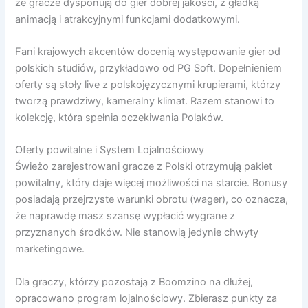
że gracze dysponują do gier dobrej jakości, z gładką
animacją i atrakcyjnymi funkcjami dodatkowymi.
Fani krajowych akcentów docenią występowanie gier od
polskich studiów, przykładowo od PG Soft. Dopełnieniem
oferty są stoły live z polskojęzycznymi krupierami, którzy
tworzą prawdziwy, kameralny klimat. Razem stanowi to
kolekcję, która spełnia oczekiwania Polaków.
Oferty powitalne i System Lojalnościowy
Świeżo zarejestrowani gracze z Polski otrzymują pakiet
powitalny, który daje więcej możliwości na starcie. Bonusy
posiadają przejrzyste warunki obrotu (wager), co oznacza,
że naprawdę masz szansę wypłacić wygrane z
przyznanych środków. Nie stanowią jedynie chwyty
marketingowe.
Dla graczy, którzy pozostają z Boomzino na dłużej,
opracowano program lojalnościowy. Zbierasz punkty za