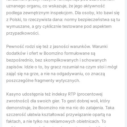
uznanego organu, co wskazuje, że jego aktywność
podlega zewnętrznym inspekcjom. Dla osoby, kto bawi się
z Polski, to rzeczywista dana: normy bezpieczeństwa są tu
wymuszane, a gry cyklicznie testowane pod aspektem
przypadkowości.
Pewność rodzi się też z jasności warunków. Warunki
dodatków i ofert w Boomzino formułowane są
bezpośrednio, bez skomplikowanych i schowanych
zapisów. Idzie o to, by gracz rozumiał na czym stoi i mógł
zająć się na grze, a nie na odgadywaniu, co znaczą
poszczególne fragmenty wytycznych.
Kasyno udostępnia też indeksy RTP (procentowej
zwrotności) dla swoich gier. To gest dobrej woli, który
demonstruje, że Boomzino nie ma nic do zatajenia. Taka
szczerość ułatwia kształtować przywiązanie opartą na
faktach, a nie tylko na reklamowych obietnicach. To