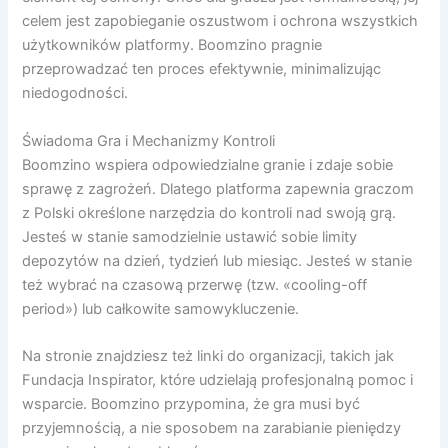
celem jest zapobieganie oszustwom i ochrona wszystkich
użytkowników platformy. Boomzino pragnie
przeprowadzać ten proces efektywnie, minimalizując
niedogodności.
Świadoma Gra i Mechanizmy Kontroli
Boomzino wspiera odpowiedzialne granie i zdaje sobie
sprawę z zagrożeń. Dlatego platforma zapewnia graczom
z Polski określone narzędzia do kontroli nad swoją grą.
Jesteś w stanie samodzielnie ustawić sobie limity
depozytów na dzień, tydzień lub miesiąc. Jesteś w stanie
też wybrać na czasową przerwę (tzw. «cooling-off
period») lub całkowite samowykluczenie.
Na stronie znajdziesz też linki do organizacji, takich jak
Fundacja Inspirator, które udzielają profesjonalną pomoc i
wsparcie. Boomzino przypomina, że gra musi być
przyjemnością, a nie sposobem na zarabianie pieniędzy