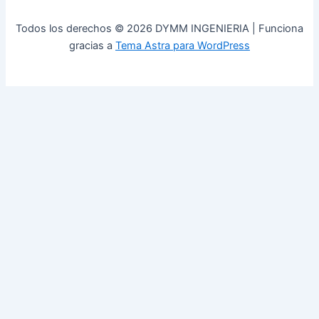
Todos los derechos © 2026 DYMM INGENIERIA | Funciona
gracias a
Tema Astra para WordPress