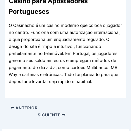
Casino para Apostadores
Portugueses
O Casinacho é um casino moderno que coloca o jogador
no centro. Funciona com uma autorização internacional,
o que proporciona um enquadramento regulado. O
design do site é limpo e intuitivo , funcionando
perfeitamente no telemóvel. Em Portugal, os jogadores
gerem o seu saldo em euros e empregam métodos de
pagamento do dia a dia, como cartões Multibanco, MB
Way e carteiras eletrónicas. Tudo foi planeado para que
depositar e levantar seja rápido e habitual.
ANTERIOR
SIGUIENTE