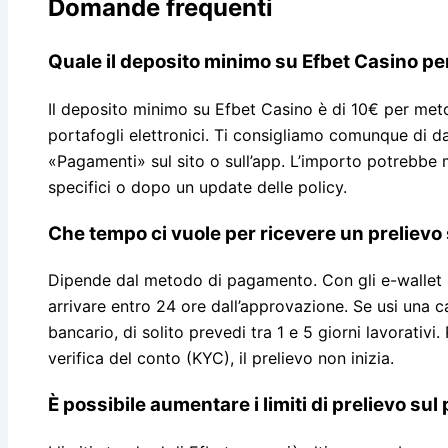
Domande frequenti
Quale il deposito minimo su Efbet Casino per 
Il deposito minimo su Efbet Casino è di 10€ per met
portafogli elettronici. Ti consigliamo comunque di da
«Pagamenti» sul sito o sull’app. L’importo potrebbe m
specifici o dopo un update delle policy.
Che tempo ci vuole per ricevere un prelievo
Dipende dal metodo di pagamento. Con gli e-wallet (S
arrivare entro 24 ore dall’approvazione. Se usi una c
bancario, di solito prevedi tra 1 e 5 giorni lavorativi
verifica del conto (KYC), il prelievo non inizia.
È possibile aumentare i limiti di prelievo su