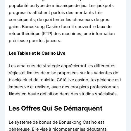
popularité ou type de mécanique de jeu. Les jackpots
progressifs affichent parfois des montants très
conséquents, de quoi tenter les chasseurs de gros
gains. Bonuskong Casino fournit souvent le taux de
retour théorique (RTP) des machines, une information
précieuse pour les joueurs.
Les Tables et le Casino Live
Les amateurs de stratégie apprécieront les différentes
règles et limites de mise proposées sur les variantes de
blackjack et de roulette. Côté live casino, l’expérience est
immersive et réaliste, avec des croupiers professionnels
filmés en haute définition dans des studios spécialisés.
Les Offres Qui Se Démarquent
Le système de bonus de Bonuskong Casino est
généreuse. Elle vise à récompenser les débutants