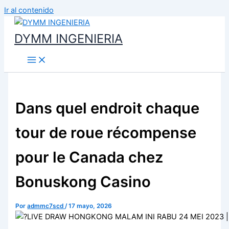
Ir al contenido
DYMM INGENIERIA
Dans quel endroit chaque
tour de roue récompense
pour le Canada chez
Bonuskong Casino
Por
admmc7scd
/
17 mayo, 2026