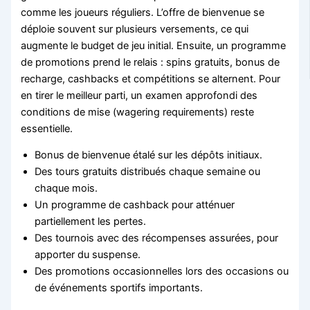
comme les joueurs réguliers. L’offre de bienvenue se
déploie souvent sur plusieurs versements, ce qui
augmente le budget de jeu initial. Ensuite, un programme
de promotions prend le relais : spins gratuits, bonus de
recharge, cashbacks et compétitions se alternent. Pour
en tirer le meilleur parti, un examen approfondi des
conditions de mise (wagering requirements) reste
essentielle.
Bonus de bienvenue étalé sur les dépôts initiaux.
Des tours gratuits distribués chaque semaine ou
chaque mois.
Un programme de cashback pour atténuer
partiellement les pertes.
Des tournois avec des récompenses assurées, pour
apporter du suspense.
Des promotions occasionnelles lors des occasions ou
de événements sportifs importants.