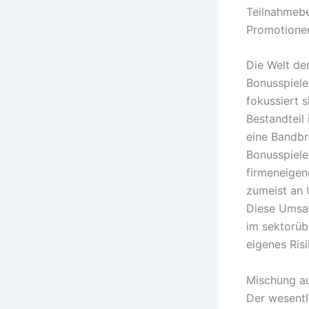
Teilnahmebe
Promotione
Die Welt de
Bonusspiele
fokussiert s
Bestandteil
eine Bandbr
Bonusspiele
firmeneigen
zumeist an 
Diese Umsat
im sektorüb
eigenes Ris
Mischung au
Der wesentl