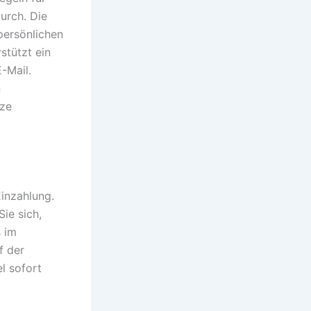
urch. Die
persönlichen
stützt ein
-Mail.
n
nze
Einzahlung.
ie sich,
s im
f der
el sofort