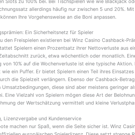
en Slots zu 100% bei. Bei Tischspielen wie wie Blackjack od
echnungssatz allerdings häufig nur zwischen 5 und 20%. Mit
 können Ihre Vorgehensweise an die Boni anpassen.
sprämien: Ein Sicherheitsnetz für Spieler
zu den Freispielen existieren bei Winz Casino Cashback-Prä
tattet Spielern einen Prozentsatz ihrer Nettoverluste aus e
 Zeitabschnitt zurück, etwa wöchentlich oder monatlich. Ein
 von 10% auf die Wochenverluste ist eine typische Aktion. 
t wie ein Puffer. Er bietet Spielern einen Teil ihres Einsatze
rch die Spielzeit verlängern. Ebenso der Cashback-Betrag 
 Umsatzbedingungen, diese sind aber meistens geringer al
i. Eine Vielzahl von Spielern mögen diese Art der Belohnung
hmung der Wertschätzung vermittelt und kleine Verlustphas
, Lizenzvergabe und Kundenservice
te machen nur Spaß, wenn die Seite sicher ist. Winz Casin
offiziellen europäischen Spielerlizenz. Diese setzt strenge R