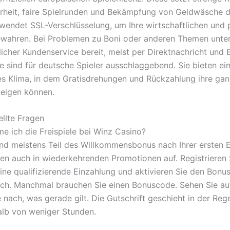
erheit, faire Spielrunden und Bekämpfung von Geldwäsche d
wendet SSL-Verschlüsselung, um Ihre wirtschaftlichen und 
wahren. Bei Problemen zu Boni oder anderen Themen unter
icher Kundenservice bereit, meist per Direktnachricht und E
e sind für deutsche Spieler ausschlaggebend. Sie bieten ei
es Klima, in dem Gratisdrehungen und Rückzahlung ihre ga
zeigen können.
ellte Fragen
 ich die Freispiele bei Winz Casino?
sind meistens Teil des Willkommensbonus nach Ihrer ersten 
nen auch in wiederkehrenden Promotionen auf. Registrieren S
eine qualifizierende Einzahlung und aktivieren Sie den Bonu
ch. Manchmal brauchen Sie einen Bonuscode. Sehen Sie au
 nach, was gerade gilt. Die Gutschrift geschieht in der Reg
alb von weniger Stunden.