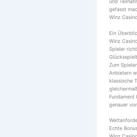
und Teilnah
gefasst mac
Winz Casino
Ein Überbli
Winz Casino
Spieler rich
Glücksspiel
Zum Spielan
Anbietern w
klassische T
gleichermaß
Fundament b
genauer vors
Wettanforde
Echte Bonu
Winz Casino