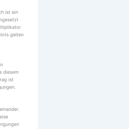
 ist ein
umgesetzt
tiplikator
lots gelten
en
us diesem
rag ist
gungen.
einander.
eise
dingungen