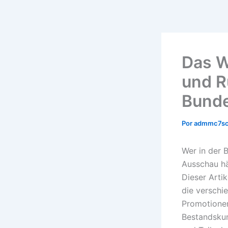
Ir
al
contenido
Das W
und R
Bunde
Por
admmc7s
Wer in der 
Ausschau hä
Dieser Artik
die verschi
Promotionen
Bestandskun