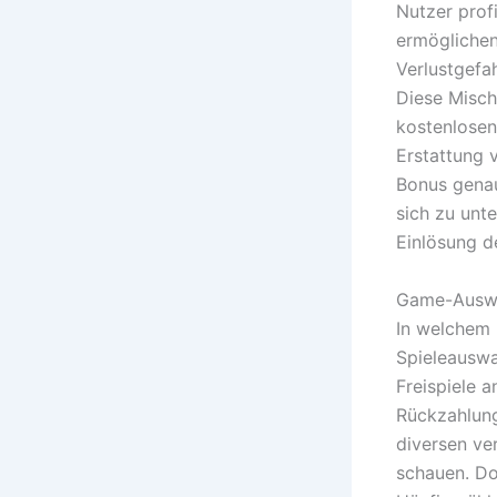
Nutzer prof
ermöglichen
Verlustgefa
Diese Misch
kostenlosen 
Erstattung 
Bonus genau
sich zu unt
Einlösung d
Game-Auswa
In welchem 
Spieleauswa
Freispiele 
Rückzahlungs
diversen ve
schauen. Do