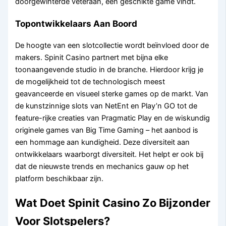
doorgewinterde veteraan, een geschikte game vindt.
Topontwikkelaars Aan Boord
De hoogte van een slotcollectie wordt beïnvloed door de
makers. Spinit Casino partnert met bijna elke
toonaangevende studio in de branche. Hierdoor krijg je
de mogelijkheid tot de technologisch meest
geavanceerde en visueel sterke games op de markt. Van
de kunstzinnige slots van NetEnt en Play’n GO tot de
feature-rijke creaties van Pragmatic Play en de wiskundig
originele games van Big Time Gaming – het aanbod is
een hommage aan kundigheid. Deze diversiteit aan
ontwikkelaars waarborgt diversiteit. Het helpt er ook bij
dat de nieuwste trends en mechanics gauw op het
platform beschikbaar zijn.
Wat Doet Spinit Casino Zo Bijzonder
Voor Slotspelers?