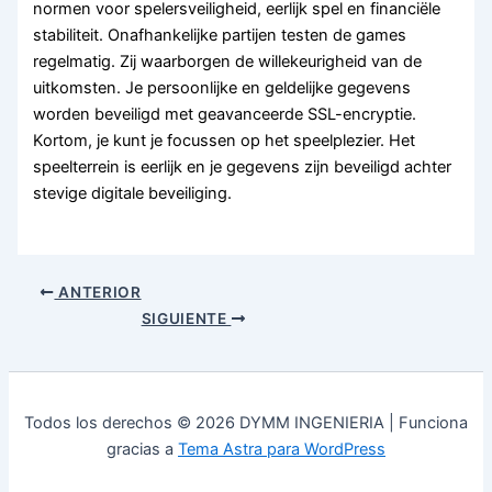
normen voor spelersveiligheid, eerlijk spel en financiële
stabiliteit. Onafhankelijke partijen testen de games
regelmatig. Zij waarborgen de willekeurigheid van de
uitkomsten. Je persoonlijke en geldelijke gegevens
worden beveiligd met geavanceerde SSL-encryptie.
Kortom, je kunt je focussen op het speelplezier. Het
speelterrein is eerlijk en je gegevens zijn beveiligd achter
stevige digitale beveiliging.
ANTERIOR
SIGUIENTE
Todos los derechos © 2026 DYMM INGENIERIA | Funciona
gracias a
Tema Astra para WordPress