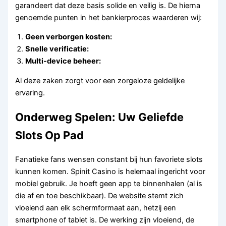
garandeert dat deze basis solide en veilig is. De hierna
genoemde punten in het bankierproces waarderen wij:
Geen verborgen kosten:
Snelle verificatie:
Multi-device beheer:
Al deze zaken zorgt voor een zorgeloze geldelijke
ervaring.
Onderweg Spelen: Uw Geliefde
Slots Op Pad
Fanatieke fans wensen constant bij hun favoriete slots
kunnen komen. Spinit Casino is helemaal ingericht voor
mobiel gebruik. Je hoeft geen app te binnenhalen (al is
die af en toe beschikbaar). De website stemt zich
vloeiend aan elk schermformaat aan, hetzij een
smartphone of tablet is. De werking zijn vloeiend, de