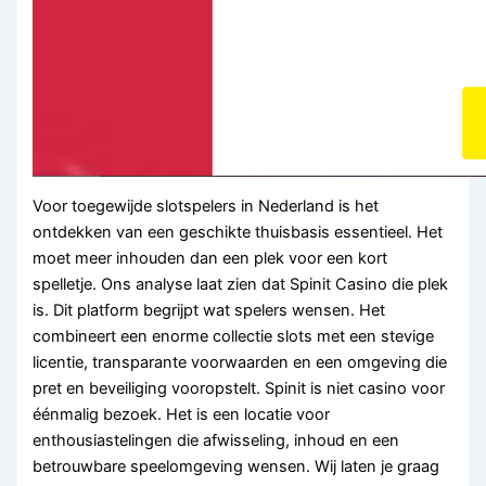
Voor toegewijde slotspelers in Nederland is het
ontdekken van een geschikte thuisbasis essentieel. Het
moet meer inhouden dan een plek voor een kort
spelletje. Ons analyse laat zien dat Spinit Casino die plek
is. Dit platform begrijpt wat spelers wensen. Het
combineert een enorme collectie slots met een stevige
licentie, transparante voorwaarden en een omgeving die
pret en beveiliging vooropstelt. Spinit is niet casino voor
éénmalig bezoek. Het is een locatie voor
enthousiastelingen die afwisseling, inhoud en een
betrouwbare speelomgeving wensen. Wij laten je graag