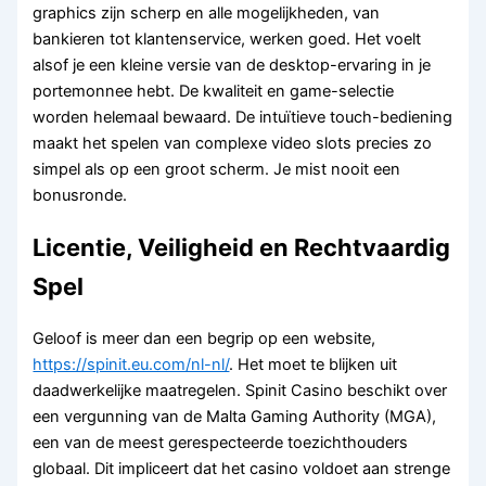
graphics zijn scherp en alle mogelijkheden, van
bankieren tot klantenservice, werken goed. Het voelt
alsof je een kleine versie van de desktop-ervaring in je
portemonnee hebt. De kwaliteit en game-selectie
worden helemaal bewaard. De intuïtieve touch-bediening
maakt het spelen van complexe video slots precies zo
simpel als op een groot scherm. Je mist nooit een
bonusronde.
Licentie, Veiligheid en Rechtvaardig
Spel
Geloof is meer dan een begrip op een website,
https://spinit.eu.com/nl-nl/
. Het moet te blijken uit
daadwerkelijke maatregelen. Spinit Casino beschikt over
een vergunning van de Malta Gaming Authority (MGA),
een van de meest gerespecteerde toezichthouders
globaal. Dit impliceert dat het casino voldoet aan strenge