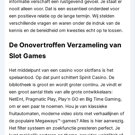
informatie verschaft een rustgevend gevoel. Je staat er
nooit alleen voor. Dat is een essentieel onderdeel voor
een positieve relatie op de lange termijn. Wij stelden
verschillende vragen en waren onder de indruk van de
kennis en de bereidheid om kwesties echt op te lossen.
De Onovertroffen Verzameling van
Slot Games
Het middelpunt van een casino voor slotfans is het
spelaanbod. Op dat punt schittert Spinit Casino. De
bibliotheek is groot en wordt groter continu. Je vindt er
een groot aantal titels van alle grote ontwikkelaars:
NetEnt, Pragmatic Play, Play’n GO en Big Time Gaming,
om er een paar te noemen. Hou je van klassieke
fruitautomaten, moderne video slots met verhaallijnen of
de populaire Megaways™-games? Alles is hier aanwezig.
Het filter systeem en zoekfunctie presteren perfect. Je