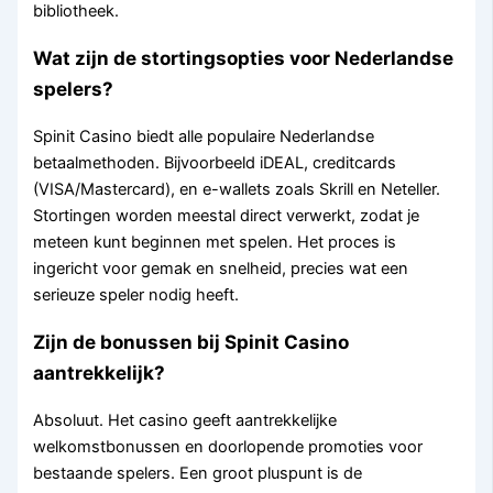
bibliotheek.
Wat zijn de stortingsopties voor Nederlandse
spelers?
Spinit Casino biedt alle populaire Nederlandse
betaalmethoden. Bijvoorbeeld iDEAL, creditcards
(VISA/Mastercard), en e-wallets zoals Skrill en Neteller.
Stortingen worden meestal direct verwerkt, zodat je
meteen kunt beginnen met spelen. Het proces is
ingericht voor gemak en snelheid, precies wat een
serieuze speler nodig heeft.
Zijn de bonussen bij Spinit Casino
aantrekkelijk?
Absoluut. Het casino geeft aantrekkelijke
welkomstbonussen en doorlopende promoties voor
bestaande spelers. Een groot pluspunt is de