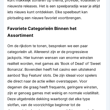
kunt makkelijk sorteren op thema, provider, volatiliteit of
nieuwste releases. Het is een speelparadijs waar je altijd
iets nieuws kunt ontdekken. Elke speelbeurt kan
plotseling een nieuwe favoriet voortbrengen.
Favoriete Categorieën Binnen het
Assortiment
Om de rijkdom te tonen, bespreken we een paar
categorieën uit. Allereerst zijn er de progressieve
jackpots. Hier kunnen wensen van enorme winsten
realiteit worden, met games als ‘Book of Dead’ of ‘Sweet
Bonanza’. Bovendien heeft het casino een uitstekend
aanbod ‘Buy Feature’ slots. Die zijn ideaal voor spelers
die direct naar de actie willen overstappen. Voor
degenen die graag heeft frequente, geringere winsten,
zijn er genoeg games met weinig en normale volatiliteit.
Deze uitgebreide dekking waarborgt dat elke type
slotfan, van de voorzichtige beginner tot de