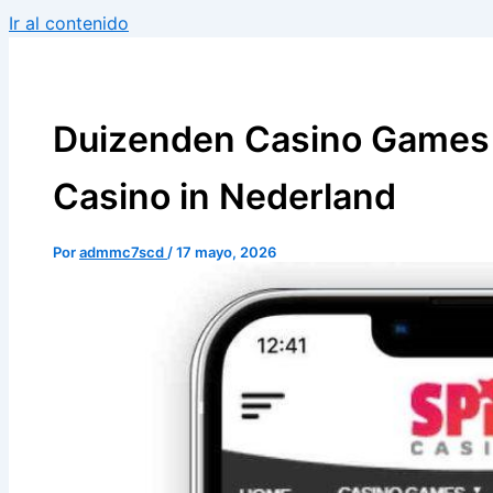
Ir al contenido
Duizenden Casino Games O
Casino in Nederland
Por
admmc7scd
/
17 mayo, 2026