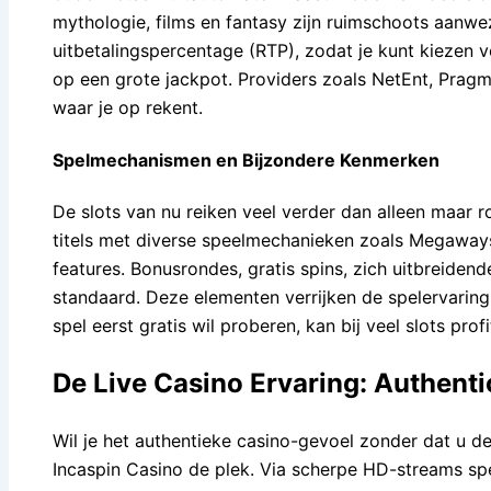
mythologie, films en fantasy zijn ruimschoots aanwezi
uitbetalingspercentage (RTP), zodat je kunt kiezen 
op een grote jackpot. Providers zoals NetEnt, Pragm
waar je op rekent.
Spelmechanismen en Bijzondere Kenmerken
De slots van nu reiken veel verder dan alleen maar rol
titels met diverse speelmechanieken zoals Megaways™
features. Bonusrondes, gratis spins, zich uitbreiden
standaard. Deze elementen verrijken de spelervarin
spel eerst gratis wil proberen, kan bij veel slots p
De Live Casino Ervaring: Authentic
Wil je het authentieke casino-gevoel zonder dat u de 
Incaspin Casino de plek. Via scherpe HD-streams spe