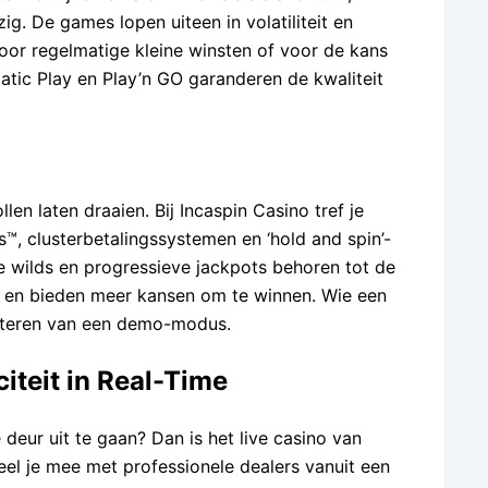
g. De games lopen uiteen in volatiliteit en
voor regelmatige kleine winsten of voor de kans
atic Play en Play’n GO garanderen de kwaliteit
len laten draaien. Bij Incaspin Casino tref je
, clusterbetalingssystemen en ‘hold and spin’-
de wilds en progressieve jackpots behoren tot de
g en bieden meer kansen om te winnen. Wie een
rofiteren van een demo-modus.
iteit in Real-Time
deur uit te gaan? Dan is het live casino van
el je mee met professionele dealers vanuit een