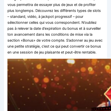
vous permettra de essayer plus de jeux et de profiter
plus longtemps. Découvrez les différents types de slots
– standard, vidéo, à jackpot progressif – pour
sélectionner celles qui vous correspondent. N’oubliez
pas à relever la date d’expiration du bonus et à surveiller
ton avancement dans les conditions de mise via la
section «Bonus» de votre compte. S’adonner au jeu avec
une petite stratégie, c’est ce qui peut convertir ce bonus
en une session de jeu plaisante et peut-être rentable.