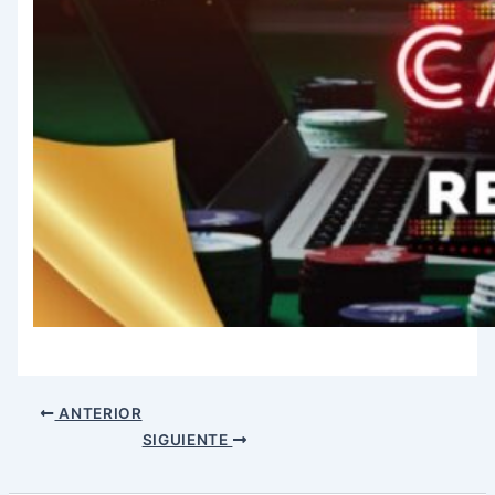
ANTERIOR
SIGUIENTE