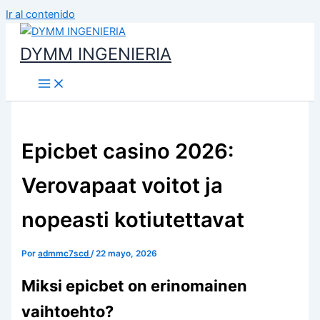
Ir al contenido
DYMM INGENIERIA
Epicbet casino 2026:
Verovapaat voitot ja
nopeasti kotiutettavat
Por
admmc7scd
/
22 mayo, 2026
Miksi epicbet on erinomainen
vaihtoehto?