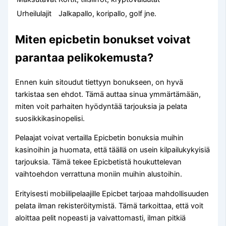
Urheilulajit
Jalkapallo, koripallo, golf jne.
Miten epicbetin bonukset voivat
parantaa pelikokemusta?
Ennen kuin sitoudut tiettyyn bonukseen, on hyvä
tarkistaa sen ehdot. Tämä auttaa sinua ymmärtämään,
miten voit parhaiten hyödyntää tarjouksia ja pelata
suosikkikasinopelisi.
Pelaajat voivat vertailla Epicbetin bonuksia muihin
kasinoihin ja huomata, että täällä on usein kilpailukykyisiä
tarjouksia. Tämä tekee Epicbetistä houkuttelevan
vaihtoehdon verrattuna moniin muihin alustoihin.
Erityisesti mobiilipelaajille Epicbet tarjoaa mahdollisuuden
pelata ilman rekisteröitymistä. Tämä tarkoittaa, että voit
aloittaa pelit nopeasti ja vaivattomasti, ilman pitkiä