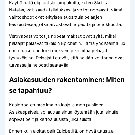
Käyttämällä digitaalisia lompakoita, kuten Skrill tai
Neteller, voit saada talletuksesi ja voitot nopeasti. Nämä
vaihtoehdot ovat erityisen suosittuja pelaajien
keskuudessa, jotka arvostavat nopeutta ja tehokkuutta.
Verovapaat voitot ja nopeat maksut ovat syitä, miksi
pelaajat palaavat takaisin Epicbetiin. Tämä yhdistelmä luo
erinomaisen pelikokemuksen, joka pitää pelaajat
tyytyväisinä. Pelaajat tietävät, että heidän voittonsa ovat
turvassa ja helposti saatavilla.
Asiakasuuden rakentaminen: Miten
se tapahtuu?
Kasinopelien maailma on laaja ja monipuolinen.
Asiakaspalvelu voi auttaa sinua löytämään juuri sinulle
sopivat pelit ja kertoa uusista julkaisuista.
Ennen kuin aloitat pelit Epicbetillä, on hyvä tutustua