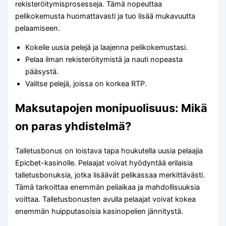
rekisteröitymisprosesseja. Tämä nopeuttaa
pelikokemusta huomattavasti ja tuo lisää mukavuutta
pelaamiseen.
Kokeile uusia pelejä ja laajenna pelikokemustasi.
Pelaa ilman rekisteröitymistä ja nauti nopeasta
pääsystä.
Valitse pelejä, joissa on korkea RTP.
Maksutapojen monipuolisuus: Mikä
on paras yhdistelmä?
Talletusbonus on loistava tapa houkutella uusia pelaajia
Epicbet-kasinolle. Pelaajat voivat hyödyntää erilaisia
talletusbonuksia, jotka lisäävät pelikassaa merkittävästi.
Tämä tarkoittaa enemmän peliaikaa ja mahdollisuuksia
voittaa. Talletusbonusten avulla pelaajat voivat kokea
enemmän huipputasoisia kasinopelien jännitystä.