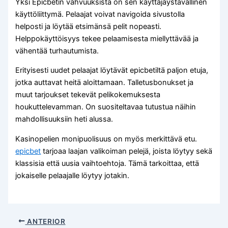
Yksi Epicbetin vahvuuksista on sen käyttäjäystävällinen
käyttöliittymä. Pelaajat voivat navigoida sivustolla
helposti ja löytää etsimänsä pelit nopeasti.
Helppokäyttöisyys tekee pelaamisesta miellyttävää ja
vähentää turhautumista.
Erityisesti uudet pelaajat löytävät epicbetiltä paljon etuja,
jotka auttavat heitä aloittamaan. Talletusbonukset ja
muut tarjoukset tekevät pelikokemuksesta
houkuttelevamman. On suositeltavaa tutustua näihin
mahdollisuuksiin heti alussa.
Kasinopelien monipuolisuus on myös merkittävä etu.
epicbet
tarjoaa laajan valikoiman pelejä, joista löytyy sekä
klassisia että uusia vaihtoehtoja. Tämä tarkoittaa, että
jokaiselle pelaajalle löytyy jotakin.
ANTERIOR