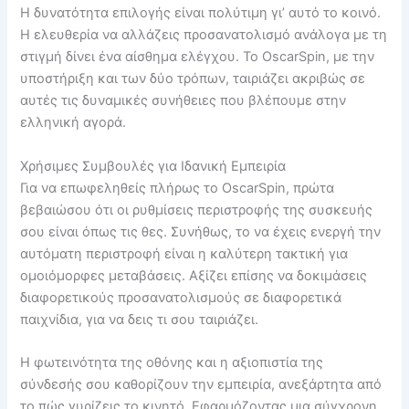
Η δυνατότητα επιλογής είναι πολύτιμη γι’ αυτό το κοινό.
Η ελευθερία να αλλάζεις προσανατολισμό ανάλογα με τη
στιγμή δίνει ένα αίσθημα ελέγχου. Το OscarSpin, με την
υποστήριξη και των δύο τρόπων, ταιριάζει ακριβώς σε
αυτές τις δυναμικές συνήθειες που βλέπουμε στην
ελληνική αγορά.
Χρήσιμες Συμβουλές για Ιδανική Εμπειρία
Για να επωφεληθείς πλήρως το OscarSpin, πρώτα
βεβαιώσου ότι οι ρυθμίσεις περιστροφής της συσκευής
σου είναι όπως τις θες. Συνήθως, το να έχεις ενεργή την
αυτόματη περιστροφή είναι η καλύτερη τακτική για
ομοιόμορφες μεταβάσεις. Αξίζει επίσης να δοκιμάσεις
διαφορετικούς προσανατολισμούς σε διαφορετικά
παιχνίδια, για να δεις τι σου ταιριάζει.
Η φωτεινότητα της οθόνης και η αξιοπιστία της
σύνδεσής σου καθορίζουν την εμπειρία, ανεξάρτητα από
το πώς γυρίζεις το κινητό. Εφαρμόζοντας μια σύγχρονη