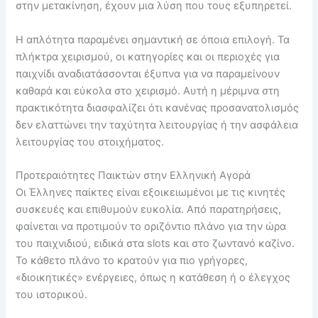
στην μετακίνηση, έχουν μια λύση που τους εξυπηρετεί.
Η απλότητα παραμένει σημαντική σε όποια επιλογή. Τα
πλήκτρα χειρισμού, οι κατηγορίες και οι περιοχές για
παιχνίδι αναδιατάσσονται έξυπνα για να παραμείνουν
καθαρά και εύκολα στο χειρισμό. Αυτή η μέριμνα στη
πρακτικότητα διασφαλίζει ότι κανένας προσανατολισμός
δεν ελαττώνει την ταχύτητα λειτουργίας ή την ασφάλεια
λειτουργίας του στοιχήματος.
Προτεραιότητες Παικτών στην Ελληνική Αγορά
Οι Έλληνες παίκτες είναι εξοικειωμένοι με τις κινητές
συσκευές και επιθυμούν ευκολία. Από παρατηρήσεις,
φαίνεται να προτιμούν το οριζόντιο πλάνο για την ώρα
του παιχνιδιού, ειδικά στα slots και στο ζωντανό καζίνο.
Το κάθετο πλάνο το κρατούν για πιο γρήγορες,
«διοικητικές» ενέργειες, όπως η κατάθεση ή ο έλεγχος
του ιστορικού.