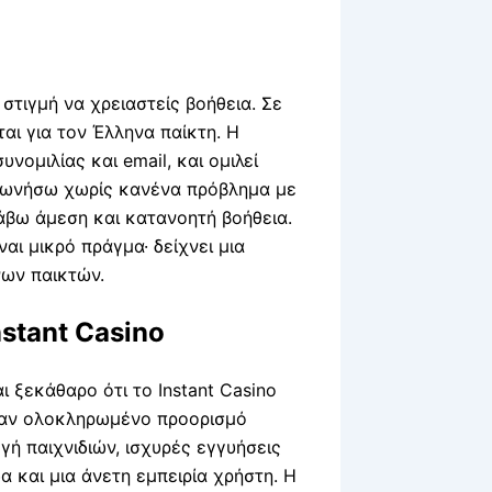
 στιγμή να χρειαστείς βοήθεια. Σε
ται για τον Έλληνα παίκτη. Η
νομιλίας και email, και ομιλεί
οινωνήσω χωρίς κανένα πρόβλημα με
άβω άμεση και κατανοητή βοήθεια.
αι μικρό πράγμα· δείχνει μια
ων παικτών.
stant Casino
ι ξεκάθαρο ότι το Instant Casino
έναν ολοκληρωμένο προορισμό
γή παιχνιδιών, ισχυρές εγγυήσεις
 και μια άνετη εμπειρία χρήστη. Η