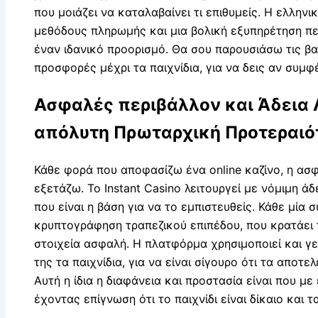
που μοιάζει να καταλαβαίνει τι επιθυμείς. Η ελληνι
μεθόδους πληρωμής και μια βολική εξυπηρέτηση πε
έναν ιδανικό προορισμό. Θα σου παρουσιάσω τις βα
προσφορές μέχρι τα παιχνίδια, για να δεις αν συμφέ
Ασφαλές περιβάλλον και Άδεια Λ
απόλυτη Πρωταρχική Προτεραιό
Κάθε φορά που αποφασίζω ένα online καζίνο, η ασφ
εξετάζω. Το Instant Casino λειτουργεί με νόμιμη ά
που είναι η βάση για να το εμπιστευθείς. Κάθε μία
κρυπτογράφηση τραπεζικού επιπέδου, που κρατάει 
στοιχεία ασφαλή. Η πλατφόρμα χρησιμοποιεί και γε
της τα παιχνίδια, για να είναι σίγουρο ότι τα αποτε
Αυτή η ίδια η διαφάνεια και προστασία είναι που με
έχοντας επίγνωση ότι το παιχνίδι είναι δίκαιο και