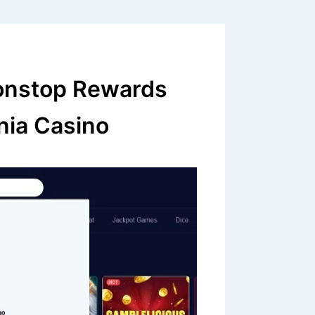
Nonstop Rewards
nia Casino