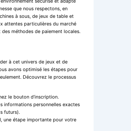
n environnement sécurisé et adapté
omesse que nous respectons, en
hines à sous, de jeux de table et
x attentes particulières du marché
et des méthodes de paiement locales.
r à cet univers de jeux et de
ous avons optimisé les étapes pour
seulement. Découvrez le processus
ez le bouton d’inscription.
os informations personnelles exactes
s futurs).
l, une étape importante pour votre