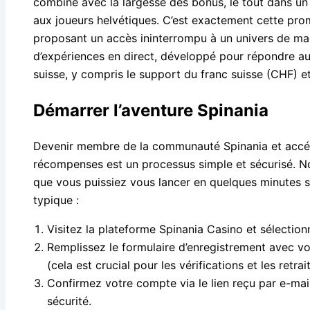
combine avec la largesse des bonus, le tout dans u
aux joueurs helvétiques. C’est exactement cette pr
proposant un accès ininterrompu à un univers de mac
d’expériences en direct, développé pour répondre au
suisse, y compris le support du franc suisse (CHF) 
Démarrer l’aventure Spinania
Devenir membre de la communauté Spinania et accéde
récompenses est un processus simple et sécurisé. N
que vous puissiez vous lancer en quelques minutes 
typique :
Visitez la plateforme Spinania Casino et sélectionn
Remplissez le formulaire d’enregistrement avec v
(cela est crucial pour les vérifications et les retrait
Confirmez votre compte via le lien reçu par e-mai
sécurité.