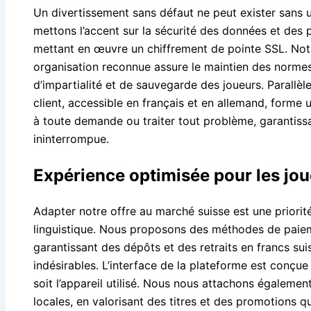
Un divertissement sans défaut ne peut exister sans 
mettons l’accent sur la sécurité des données et des 
mettant en œuvre un chiffrement de pointe SSL. Notr
organisation reconnue assure le maintien des normes 
d’impartialité et de sauvegarde des joueurs. Parallè
client, accessible en français et en allemand, forme
à toute demande ou traiter tout problème, garantiss
ininterrompue.
Expérience optimisée pour les jou
Adapter notre offre au marché suisse est une priorit
linguistique. Nous proposons des méthodes de paieme
garantissant des dépôts et des retraits en francs su
indésirables. L’interface de la plateforme est conçue 
soit l’appareil utilisé. Nous nous attachons également
locales, en valorisant des titres et des promotions qu