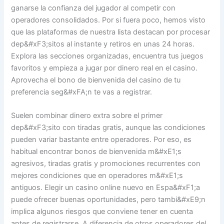
ganarse la confianza del jugador al competir con
operadores consolidados. Por si fuera poco, hemos visto
que las plataformas de nuestra lista destacan por procesar
dep&#xF3;sitos al instante y retiros en unas 24 horas.
Explora las secciones organizadas, encuentra tus juegos
favoritos y empieza a jugar por dinero real en el casino.
Aprovecha el bono de bienvenida del casino de tu
preferencia seg&#xFA;n te vas a registrar.
Suelen combinar dinero extra sobre el primer
dep&#xF3;sito con tiradas gratis, aunque las condiciones
pueden variar bastante entre operadores. Por eso, es
habitual encontrar bonos de bienvenida m&#xE1;s
agresivos, tiradas gratis y promociones recurrentes con
mejores condiciones que en operadores m&#xE1;s
antiguos. Elegir un casino online nuevo en Espa&#xF1;a
puede ofrecer buenas oportunidades, pero tambi&#xE9;n
implica algunos riesgos que conviene tener en cuenta
antes de registrarse. A diferencia de otros operadores del