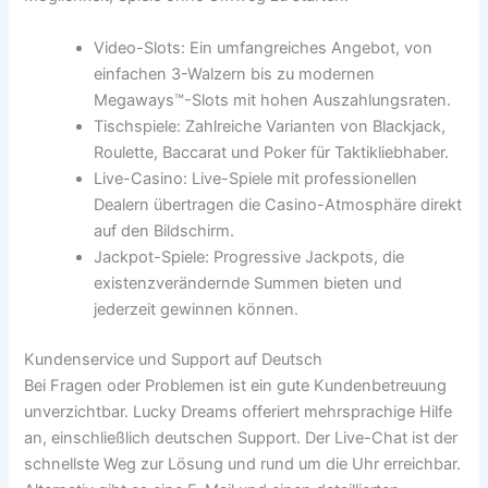
Video-Slots: Ein umfangreiches Angebot, von
einfachen 3-Walzern bis zu modernen
Megaways™-Slots mit hohen Auszahlungsraten.
Tischspiele: Zahlreiche Varianten von Blackjack,
Roulette, Baccarat und Poker für Taktikliebhaber.
Live-Casino: Live-Spiele mit professionellen
Dealern übertragen die Casino-Atmosphäre direkt
auf den Bildschirm.
Jackpot-Spiele: Progressive Jackpots, die
existenzverändernde Summen bieten und
jederzeit gewinnen können.
Kundenservice und Support auf Deutsch
Bei Fragen oder Problemen ist ein gute Kundenbetreuung
unverzichtbar. Lucky Dreams offeriert mehrsprachige Hilfe
an, einschließlich deutschen Support. Der Live-Chat ist der
schnellste Weg zur Lösung und rund um die Uhr erreichbar.