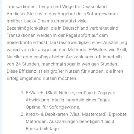
Transaktionen: Tempo und Wege für Deutschland
An dieser Stelle wird das Angebot der «Sofortgewinne»
greifbar. Lucky Dreams unterstützt viele
Bezahlmöglichkeiten, die in Deutschland verbreitet sind.
Transaktionen werden in der Regel sofort auf dem
Spielerkonto erfasst. Die Geschwindigkeit einer Auszahlung
variiert von der ausgesuchten Methode. E-Wallets wie Skrill,
Neteller oder ecoPayz bieten Auszahlungen oft innerhalb
von 24 Stunden, manchmal sogar in wenigen Stunden.
Diese Effizienz ist ein großer Nutzen für Kunden, die ihren
Erfolg umgehend nutzen möchten.
E-Wallets (Skrill, Neteller, ecoPayz): Zügigste
Abwicklung, häufig innerhalb eines Tages.
Optimal für Sofortgewinne.
Kredit- & Debitkarten (Visa, Mastercard): Erprobte
Methoden. Auszahlungen benötigen 1 bis 3
Bankarbeitstage.