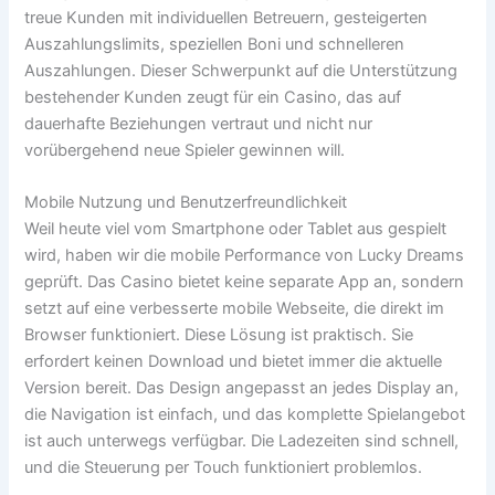
treue Kunden mit individuellen Betreuern, gesteigerten
Auszahlungslimits, speziellen Boni und schnelleren
Auszahlungen. Dieser Schwerpunkt auf die Unterstützung
bestehender Kunden zeugt für ein Casino, das auf
dauerhafte Beziehungen vertraut und nicht nur
vorübergehend neue Spieler gewinnen will.
Mobile Nutzung und Benutzerfreundlichkeit
Weil heute viel vom Smartphone oder Tablet aus gespielt
wird, haben wir die mobile Performance von Lucky Dreams
geprüft. Das Casino bietet keine separate App an, sondern
setzt auf eine verbesserte mobile Webseite, die direkt im
Browser funktioniert. Diese Lösung ist praktisch. Sie
erfordert keinen Download und bietet immer die aktuelle
Version bereit. Das Design angepasst an jedes Display an,
die Navigation ist einfach, und das komplette Spielangebot
ist auch unterwegs verfügbar. Die Ladezeiten sind schnell,
und die Steuerung per Touch funktioniert problemlos.