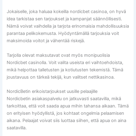
Jokaiselle, joka haluaa kokeilla nordicbet casinoa, on hyvä
idea tarkistaa sen tarjoukset ja kampanjat säännöllisesti.
Nämä voivat vaihdella ja tarjota erinomaisia mahdollisuuksia
parantaa pelikokemusta. Hyödyntämällä tarjouksia voit
maksimoida voitot ja vähentää riskejä.
Tarjolla olevat maksutavat ovat myös monipuolisia
Nordicbet casinolla. Voit valita useista eri vaihtoehdoista,
mikä helpottaa talletusten ja kotiutusten tekemistä. Tämä
joustavuus on tärkeä tekijä, kun valitset nettikasinoa.
NordicBetin erikoistarjoukset uusille pelaajille
Nordicbetin asiakaspalvelu on jatkuvasti saatavilla, mikä
tarkoittaa, että voit saada apua mihin tahansa aikaan. Tämä
on erityisen hyödyllistä, jos kohtaat ongelmia pelaamisen
aikana. Pelaajat voivat siis luottaa siihen, että apua on aina
saatavilla.