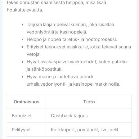
tekee bonusten saamisesta helppoa, mikä lisää
houkuttelevuutta.
Tarjoaa laajan pelivalikoiman, joka sisältää
vedonlyöntiä ja kasinopelejä.
Helppo ja nopea talletus- ja nostoprosessi.
Erityiset tarjoukset asiakkaille, jotka tekevät suuria
vetoja.
Hyvät asiakaspalveluvaihtoehdot, kuten puhelin-
ja sähköpostituki.
Hyvä maine ja luotettava brändi
urheiluvedonlyönti- ja kasinopelimarkkinoilla.
Ominaisuus
Tieto
Bonukset
Cashback tarjous
Pelityypit
Kolikkopelit, pöytäpelit, live-pelit