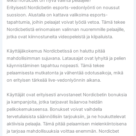
Miksi nordicbet on hyvä valinta pelaajille?
Erityisesti Nordicbetin esports-vedonlyönti on noussut
suosioon. Alustalla on kattava valikoima esports-
tapahtumia, joihin pelaajat voivat lyödä vetoa. Tämä tekee
Nordicbetistä erinomaisen valinnan nuoremmille pelaajille,
jotka ovat kiinnostuneita videopeleistä ja kilpailuista.
Käyttäjäkokemus Nordicbetissä on haluttu pitää
mahdollisimman sujuvana. Latausajat ovat lyhyitä ja pelien
käynnistäminen tapahtuu nopeasti. Tämä tekee
pelaamisesta mutkatonta ja vähentää odotusaikoja, mikä
on erityisen tärkeää live-vedonlyönnin aikana.
Käyttäjät ovat erityisesti arvostaneet Nordicbetin bonuksia
ja kampanjoita, jotka tarjoavat lisäarvoa heidän
pelikokemukseensa. Bonukset voivat vaihdella
tervetuliaisista säännöllisiin tarjouksiin, ja ne houkuttelevat
aktiivisia pelaajia. Tämä pitää pelaamisen mielenkiintoisena
ja tarjoaa mahdollisuuksia voittaa enemmän. Nordicbet