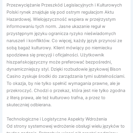
Przezwyciężanie Przeszkód Legislacyjnych i Kulturowych
Polski rynek znajduje się pod ostrym regulacjom Aktu
Hazardowej. Wielojęzyczność wspiera w przejrzystym
informowaniu tych norm. Jasne ukazanie reguł w
przystępnym języku ogranicza ryzyko nieświadomych
naruszeń i konfliktów. Co więcej, każdy język przynosi ze
sobą bagaż kulturowy. Klient mówiący po niemiecku
spodziewa się precyzji i oficjalności. Użytkownik
hiszpańskojęzyczny może preferować bezpośredni,
dynamiczniejszy styl. Dzięki rozbudowie językowej Bison
Casino zyskuje środki do zarządzania tymi subtelnościami.
To okazja, by nie tylko spełnić wymagania prawne, ale je
przekroczyć. Chodzi o przekaz, która jest nie tylko zgodna
z literą prawa, ale też kulturowo trafna, a przez to
skuteczniej odbierana.
Technologiczne i Logistyczne Aspekty Wdrożenia
Od strony systemowej wdrożenie obsługi wielu języków to