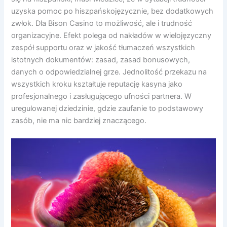
uzyska pomoc po hiszpańskojęzycznie, bez dodatkowych
zwłok. Dla Bison Casino to możliwość, ale i trudność
organizacyjne. Efekt polega od nakładów w wielojęzyczny
zespół supportu oraz w jakość tłumaczeń wszystkich
istotnych dokumentów: zasad, zasad bonusowych,
danych o odpowiedzialnej grze. Jednolitość przekazu na
wszystkich kroku kształtuje reputację kasyna jako
profesjonalnego i zasługującego ufności partnera. W
uregulowanej dziedzinie, gdzie zaufanie to podstawowy
zasób, nie ma nic bardziej znaczącego.