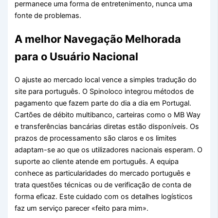
permanece uma forma de entretenimento, nunca uma
fonte de problemas.
A melhor Navegação Melhorada
para o Usuário Nacional
O ajuste ao mercado local vence a simples tradução do
site para português. O Spinoloco integrou métodos de
pagamento que fazem parte do dia a dia em Portugal.
Cartões de débito multibanco, carteiras como o MB Way
e transferências bancárias diretas estão disponíveis. Os
prazos de processamento são claros e os limites
adaptam-se ao que os utilizadores nacionais esperam. O
suporte ao cliente atende em português. A equipa
conhece as particularidades do mercado português e
trata questões técnicas ou de verificação de conta de
forma eficaz. Este cuidado com os detalhes logísticos
faz um serviço parecer «feito para mim».