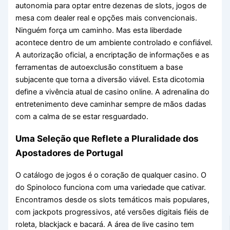
autonomia para optar entre dezenas de slots, jogos de
mesa com dealer real e opções mais convencionais.
Ninguém força um caminho. Mas esta liberdade
acontece dentro de um ambiente controlado e confiável.
A autorização oficial, a encriptação de informações e as
ferramentas de autoexclusão constituem a base
subjacente que torna a diversão viável. Esta dicotomia
define a vivência atual de casino online. A adrenalina do
entretenimento deve caminhar sempre de mãos dadas
com a calma de se estar resguardado.
Uma Seleção que Reflete a Pluralidade dos
Apostadores de Portugal
O catálogo de jogos é o coração de qualquer casino. O
do Spinoloco funciona com uma variedade que cativar.
Encontramos desde os slots temáticos mais populares,
com jackpots progressivos, até versões digitais fiéis de
roleta, blackjack e bacará. A área de live casino tem