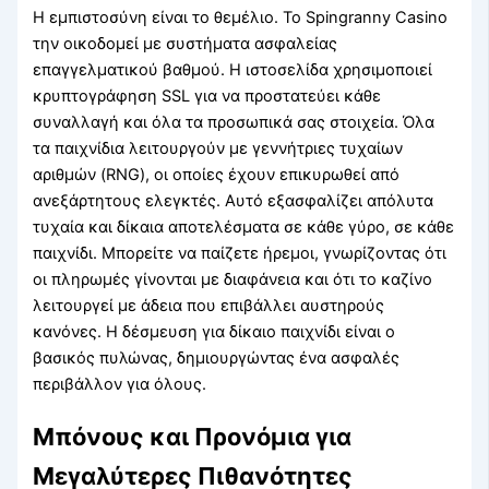
Η εμπιστοσύνη είναι το θεμέλιο. Το Spingranny Casino
την οικοδομεί με συστήματα ασφαλείας
επαγγελματικού βαθμού. Η ιστοσελίδα χρησιμοποιεί
κρυπτογράφηση SSL για να προστατεύει κάθε
συναλλαγή και όλα τα προσωπικά σας στοιχεία. Όλα
τα παιχνίδια λειτουργούν με γεννήτριες τυχαίων
αριθμών (RNG), οι οποίες έχουν επικυρωθεί από
ανεξάρτητους ελεγκτές. Αυτό εξασφαλίζει απόλυτα
τυχαία και δίκαια αποτελέσματα σε κάθε γύρο, σε κάθε
παιχνίδι. Μπορείτε να παίζετε ήρεμοι, γνωρίζοντας ότι
οι πληρωμές γίνονται με διαφάνεια και ότι το καζίνο
λειτουργεί με άδεια που επιβάλλει αυστηρούς
κανόνες. Η δέσμευση για δίκαιο παιχνίδι είναι ο
βασικός πυλώνας, δημιουργώντας ένα ασφαλές
περιβάλλον για όλους.
Μπόνους και Προνόμια για
Μεγαλύτερες Πιθανότητες