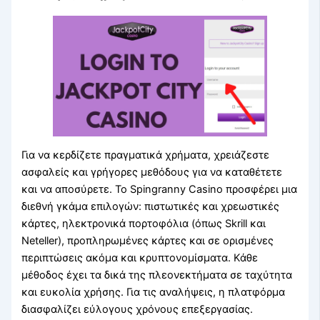
Για να κερδίζετε πραγματικά χρήματα, χρειάζεστε
ασφαλείς και γρήγορες μεθόδους για να καταθέτετε
και να αποσύρετε. Το Spingranny Casino προσφέρει μια
διεθνή γκάμα επιλογών: πιστωτικές και χρεωστικές
κάρτες, ηλεκτρονικά πορτοφόλια (όπως Skrill και
Neteller), προπληρωμένες κάρτες και σε ορισμένες
περιπτώσεις ακόμα και κρυπτονομίσματα. Κάθε
μέθοδος έχει τα δικά της πλεονεκτήματα σε ταχύτητα
και ευκολία χρήσης. Για τις αναλήψεις, η πλατφόρμα
διασφαλίζει εύλογους χρόνους επεξεργασίας.