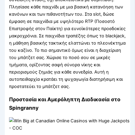
Πλησίασε κάθε παιχνίδι με μια βασική κατανόηση των
κανόνων και των πιθανοτήτων του. Στα slot, δώσε
έμφαση σε παιχνίδια με υψηλότερο RTP (Ποσοστό
Επιστροφής στον Παίκτη) για ευνοϊκότερες προσδοκίες
μακροχρόνια. Σε παιχνίδια τραπέζης όπως το blackjack,
η μάθηση βασικής τακτικής ελαττώνει το πλεονέκτημα
του καζίνο. Το πιο σημαντικό όμως είναι η διαχείριση
του μπάτζετ σας. Χώρισε το ποσό σου σε μικρές
τμήματα, ορίζοντας σαφή σύνορα νίκης και
περιορισμούς ζημιάς για κάθε συνεδρία. Αυτή η
αυτοπειθαρχία κρατάει τη ψυχαγωγία διατηρήσιμη και
προστατεύει το μπάτζετ σας.
Προστασία και Αμερόληπτη Διαδικασία στο
Spingranny