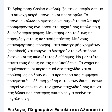
Το Spingranny Casino αναβαθμίζει την εμπειρία σας με
μια συνεχή σειρά μπόνους και προσφορών. Το
μπόνους καλωσορίσματος είναι συχνά το πιο λαμπρό,
προσφέροντας ένα boost στο αρχικό σας υπόλοιπο ή
δωρεάν περιστροφές. Μην παραμελείτε όμως τις
παροχές για τους παλαιούς παίκτες. Μπόνους
επαναφόρτισης, προγράμματα επιστροφής χρημάτων
(cashback) και τουρνουά διατηρούν το ενδιαφέρον
έντονο και τις πιθανότητες διαθέσιμες. Να μελετάτε
πάντα τους όρους και τις προϋποθέσεις. Τα wagering
requirements, οι περιορισμοί στα παιχνίδια και οι
προθεσμίες ορίζουν αν μια προσφορά σας συμφέρει
πραγματικά. Η έξυπνη χρήση αυτών των δικαιωμάτων
μπορεί να επεκτείνει τον χρόνο παιχνιδιού σας και να
σας δώσει περισσότερες ευκαιρίες για εκείνη τη
μεγάλη νίκη.
Επιλογές Πληρωμών: Ευκολία και Αξιοπιστία