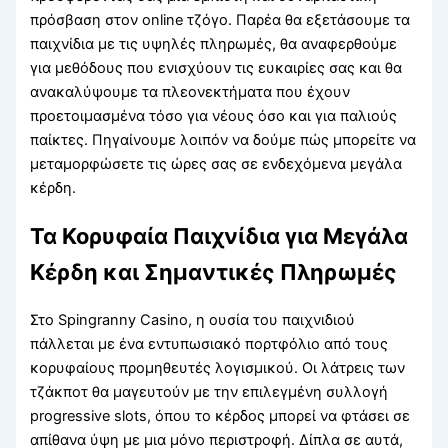
πρόσβαση στον online τζόγο. Παρέα θα εξετάσουμε τα
παιχνίδια με τις υψηλές πληρωμές, θα αναφερθούμε
για μεθόδους που ενισχύουν τις ευκαιρίες σας και θα
ανακαλύψουμε τα πλεονεκτήματα που έχουν
προετοιμασμένα τόσο για νέους όσο και για παλιούς
παίκτες. Πηγαίνουμε λοιπόν να δούμε πώς μπορείτε να
μεταμορφώσετε τις ώρες σας σε ενδεχόμενα μεγάλα
κέρδη.
Τα Κορυφαία Παιχνίδια για Μεγάλα
Κέρδη και Σημαντικές Πληρωμές
Στο Spingranny Casino, η ουσία του παιχνιδιού
πάλλεται με ένα εντυπωσιακό πορτφόλιο από τους
κορυφαίους προμηθευτές λογισμικού. Οι λάτρεις των
τζάκποτ θα μαγευτούν με την επιλεγμένη συλλογή
progressive slots, όπου το κέρδος μπορεί να φτάσει σε
απίθανα ύψη με μια μόνο περιστροφή. Δίπλα σε αυτά,