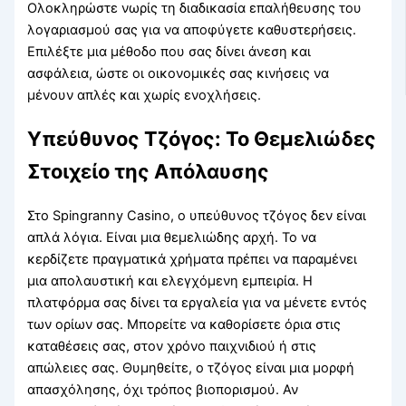
Ολοκληρώστε νωρίς τη διαδικασία επαλήθευσης του
λογαριασμού σας για να αποφύγετε καθυστερήσεις.
Επιλέξτε μια μέθοδο που σας δίνει άνεση και
ασφάλεια, ώστε οι οικονομικές σας κινήσεις να
μένουν απλές και χωρίς ενοχλήσεις.
Υπεύθυνος Τζόγος: Το Θεμελιώδες
Στοιχείο της Απόλαυσης
Στο Spingranny Casino, ο υπεύθυνος τζόγος δεν είναι
απλά λόγια. Είναι μια θεμελιώδης αρχή. Το να
κερδίζετε πραγματικά χρήματα πρέπει να παραμένει
μια απολαυστική και ελεγχόμενη εμπειρία. Η
πλατφόρμα σας δίνει τα εργαλεία για να μένετε εντός
των ορίων σας. Μπορείτε να καθορίσετε όρια στις
καταθέσεις σας, στον χρόνο παιχνιδιού ή στις
απώλειες σας. Θυμηθείτε, ο τζόγος είναι μια μορφή
απασχόλησης, όχι τρόπος βιοπορισμού. Αν