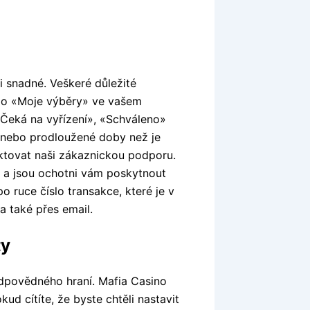
i snadné. Veškeré důležité
ebo «Moje výběry» ve vašem
«Čeká na vyřízení», «Schváleno»
 nebo prodloužené doby než je
aktovat naši zákaznickou podporu.
ce a jsou ochotni vám poskytnout
 ruce číslo transakce, které je v
a také přes email.
ty
odpovědného hraní. Mafia Casino
ud cítíte, že byste chtěli nastavit