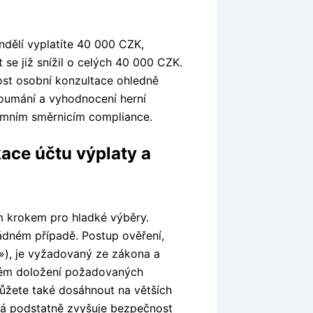
ondělí vyplatíte 40 000 CZK,
t se již snížil o celých 40 000 CZK.
st osobní konzultace ohledně
koumání a vyhodnocení herní
iremním směrnicím compliance.
ace účtu výplaty a
ím krokem pro hladké výběry.
dném případě. Postup ověření,
), je vyžadovaný ze zákona a
rném doložení požadovaných
ůžete také dosáhnout na větších
terá podstatně zvyšuje bezpečnost