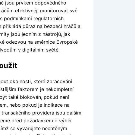
sně jsou prvkem odpovědného
ráčům efektivněji monitorovat své
 s podmínkami regulatorních
 přikládá důraz na bezpečí hráčů a
ity jsou jedním z nástrojů, jak
také odezvou na směrnice Evropské
odvodům v digitálním světě.
oužit
nout okolnosti, které zpracování
astějším faktorem je nekompletní
být také blokován, pokud není
em, nebo pokud je indikace na
 transakčního providera jsou dalším
ujeme před požadavkem o výběr
 čímž se vyvarujete nechtěným