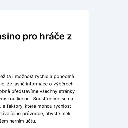
asino pro hráče z
ležitá i možnost rychle a pohodlně
me, že jasné informace o výběrech
drobně představíme všechny stránky
zemskou licencí. Soustředíme se na
tu a faktory, které mohou rychlost
pávajícího průvodce, abyste měli
šem herním účtu.