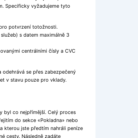
ím. Specificky vyžadujeme tyto
ro potvrzení totožnosti.
í služeb) s datem maximálně 3
kovanými centrálními čísly a CVC
 a odehrává se přes zabezpečený
et v stavu pouze pro vklady.
y byl co nejpřímější. Celý proces
řejitím do sekce «Pokladna» nebo
 kterou jste předtím nahráli peníze
jné cesty. Následně zadáte