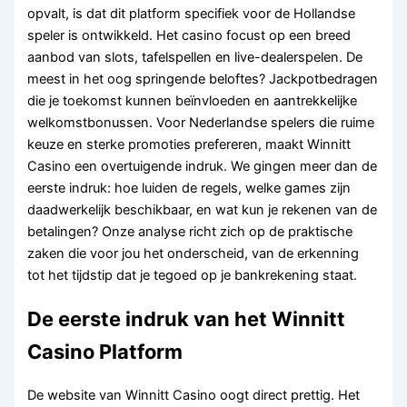
opvalt, is dat dit platform specifiek voor de Hollandse
speler is ontwikkeld. Het casino focust op een breed
aanbod van slots, tafelspellen en live-dealerspelen. De
meest in het oog springende beloftes? Jackpotbedragen
die je toekomst kunnen beïnvloeden en aantrekkelijke
welkomstbonussen. Voor Nederlandse spelers die ruime
keuze en sterke promoties prefereren, maakt Winnitt
Casino een overtuigende indruk. We gingen meer dan de
eerste indruk: hoe luiden de regels, welke games zijn
daadwerkelijk beschikbaar, en wat kun je rekenen van de
betalingen? Onze analyse richt zich op de praktische
zaken die voor jou het onderscheid, van de erkenning
tot het tijdstip dat je tegoed op je bankrekening staat.
De eerste indruk van het Winnitt
Casino Platform
De website van Winnitt Casino oogt direct prettig. Het