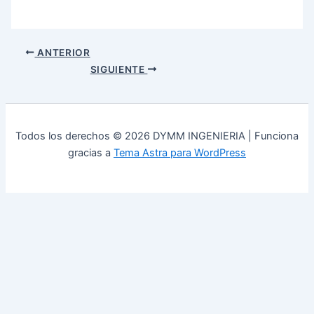
ANTERIOR
SIGUIENTE
Todos los derechos © 2026 DYMM INGENIERIA | Funciona
gracias a
Tema Astra para WordPress