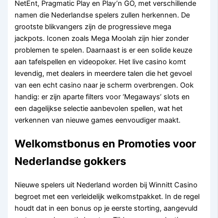
NetEnt, Pragmatic Play en Play’n GO, met verschillende
namen die Nederlandse spelers zullen herkennen. De
grootste blikvangers zijn de progressieve mega
jackpots. Iconen zoals Mega Moolah zijn hier zonder
problemen te spelen. Daarnaast is er een solide keuze
aan tafelspellen en videopoker. Het live casino komt
levendig, met dealers in meerdere talen die het gevoel
van een echt casino naar je scherm overbrengen. Ook
handig: er zijn aparte filters voor ‘Megaways’ slots en
een dagelijkse selectie aanbevolen spellen, wat het
verkennen van nieuwe games eenvoudiger maakt.
Welkomstbonus en Promoties voor
Nederlandse gokkers
Nieuwe spelers uit Nederland worden bij Winnitt Casino
begroet met een verleidelijk welkomstpakket. In de regel
houdt dat in een bonus op je eerste storting, aangevuld