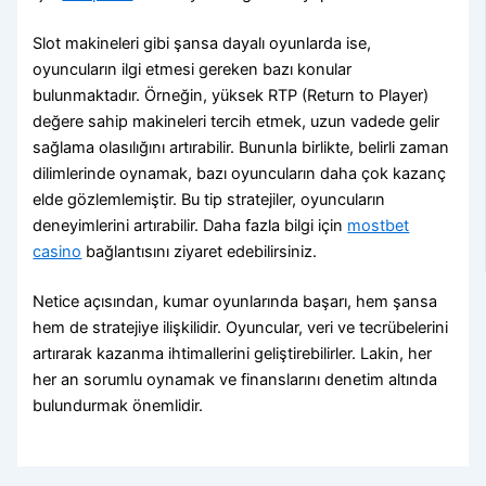
Slot makineleri gibi şansa dayalı oyunlarda ise,
oyuncuların ilgi etmesi gereken bazı konular
bulunmaktadır. Örneğin, yüksek RTP (Return to Player)
değere sahip makineleri tercih etmek, uzun vadede gelir
sağlama olasılığını artırabilir. Bununla birlikte, belirli zaman
dilimlerinde oynamak, bazı oyuncuların daha çok kazanç
elde gözlemlemiştir. Bu tip stratejiler, oyuncuların
deneyimlerini artırabilir. Daha fazla bilgi için
mostbet
casino
bağlantısını ziyaret edebilirsiniz.
Netice açısından, kumar oyunlarında başarı, hem şansa
hem de stratejiye ilişkilidir. Oyuncular, veri ve tecrübelerini
artırarak kazanma ihtimallerini geliştirebilirler. Lakin, her
her an sorumlu oynamak ve finanslarını denetim altında
bulundurmak önemlidir.