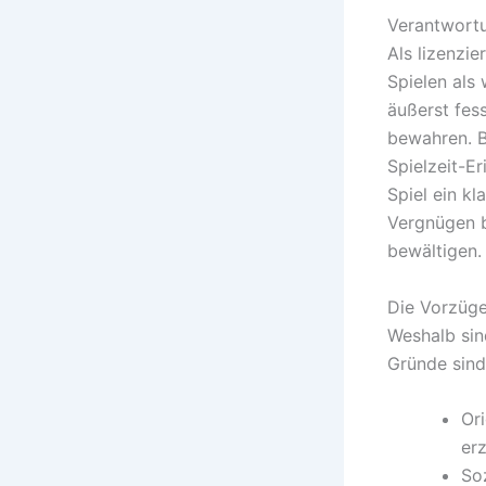
Verantwortu
Als lizenzi
Spielen als
äußerst fes
bewahren. B
Spielzeit-E
Spiel ein kl
Vergnügen b
bewältigen.
Die Vorzüge
Weshalb sin
Gründe sind
Ori
er
Soz