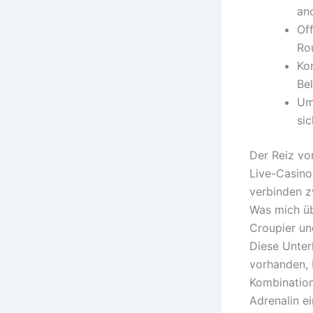
and
Off
Rou
Ko
Bel
Um
sic
Der Reiz vo
Live-Casino
verbinden z
Was mich üb
Croupier un
Diese Unter
vorhanden, 
Kombination
Adrenalin ei