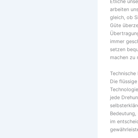
Etliche uns
arbeiten un
gleich, ob 
Güte überze
Übertragung
immer gesch
setzen bequ
machen zu 
Technische 
Die flüssig
Technologie
jede Drehun
selbsterklä
Bedeutung, d
im entschei
gewährleiste