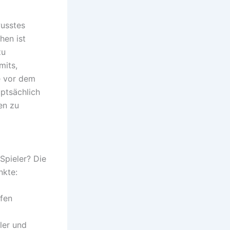
wusstes
hen ist
zu
mits,
e vor dem
uptsächlich
en zu
Spieler? Die
nkte:
lfen
ler und