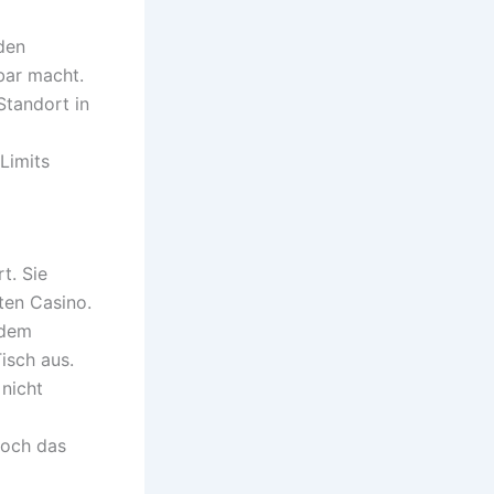
eden
hbar macht.
Standort in
Limits
t. Sie
ten Casino.
 dem
isch aus.
 nicht
noch das