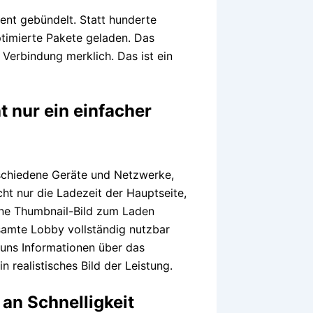
ent gebündelt. Statt hunderte
ptimierte Pakete geladen. Das
 Verbindung merklich. Das ist ein
 nur ein einfacher
schiedene Geräte und Netzwerke,
cht nur die Ladezeit der Hauptseite,
elne Thumbnail-Bild zum Laden
esamte Lobby vollständig nutzbar
uns Informationen über das
n realistisches Bild der Leistung.
an Schnelligkeit