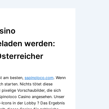
sino
geladen werden:
Österreicher
bst am besten,
sspinoloco.com
. Wenn
h starten. Nichts tötet diese
ixelige Vorschaubilder, die sich
Spinoloco Casino angesehen. Unser
l-Icons in der Lobby ? Das Ergebnis