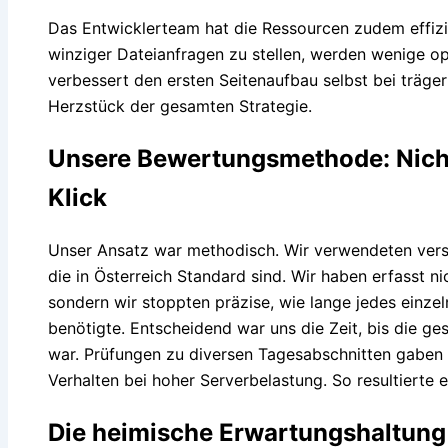
Das Entwicklerteam hat die Ressourcen zudem effizi
winziger Dateianfragen zu stellen, werden wenige o
verbessert den ersten Seitenaufbau selbst bei träger
Herzstück der gesamten Strategie.
Unsere Bewertungsmethode: Nicht
Klick
Unser Ansatz war methodisch. Wir verwendeten ver
die in Österreich Standard sind. Wir haben erfasst ni
sondern wir stoppten präzise, wie lange jedes einz
benötigte. Entscheidend war uns die Zeit, bis die g
war. Prüfungen zu diversen Tagesabschnitten gaben 
Verhalten bei hoher Serverbelastung. So resultierte ei
Die heimische Erwartungshaltung 