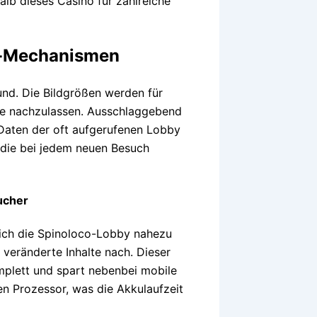
alb dieses Casino für zahlreiche
g-Mechanismen
und. Die Bildgrößen werden für
fe nachzulassen. Ausschlaggebend
 Daten der oft aufgerufenen Lobby
 die bei jedem neuen Besuch
ucher
sich die Spinoloco-Lobby nahezu
 veränderte Inhalte nach. Dieser
mplett und spart nebenbei mobile
en Prozessor, was die Akkulaufzeit